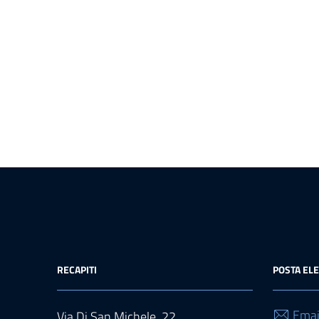
RECAPITI
POSTA EL
Emai
Via Di San Michele, 22