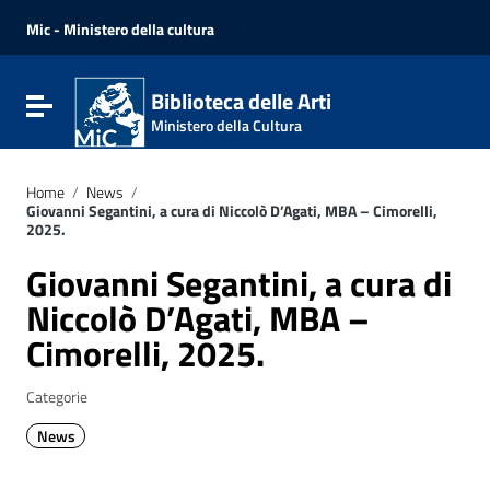
Vai ai contenuti
Vai al menu di navigazione
Mic - Ministero della cultura
Vai al footer
Biblioteca delle Arti
Attiva / disattiva la navigazione
Ministero della Cultura
Home
/
News
/
Giovanni Segantini, a cura di Niccolò D’Agati, MBA – Cimorelli,
2025.
Giovanni Segantini, a cura di
Niccolò D’Agati, MBA –
Cimorelli, 2025.
Categorie
News