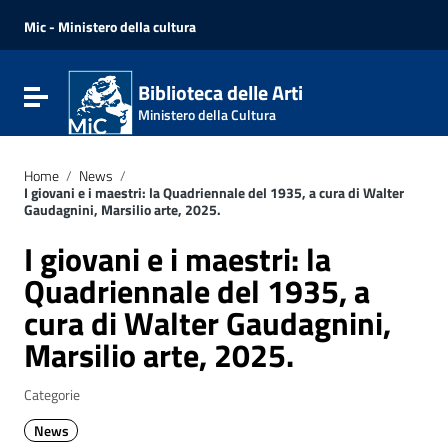
Vai ai contenuti
Vai al menu di navigazione
Mic - Ministero della cultura
Vai al footer
Biblioteca delle Arti
Attiva / disattiva la navigazione
Ministero della Cultura
Home
/
News
/
I giovani e i maestri: la Quadriennale del 1935, a cura di Walter
Gaudagnini, Marsilio arte, 2025.
I giovani e i maestri: la
Quadriennale del 1935, a
cura di Walter Gaudagnini,
Marsilio arte, 2025.
Categorie
News