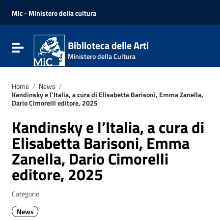
Vai ai contenuti
Vai al menu di navigazione
Mic - Ministero della cultura
Vai al footer
Biblioteca delle Arti
Attiva / disattiva la navigazione
Ministero della Cultura
Home
/
News
/
Kandinsky e l’Italia, a cura di Elisabetta Barisoni, Emma Zanella,
Dario Cimorelli editore, 2025
Kandinsky e l’Italia, a cura di
Elisabetta Barisoni, Emma
Zanella, Dario Cimorelli
editore, 2025
Categorie
News