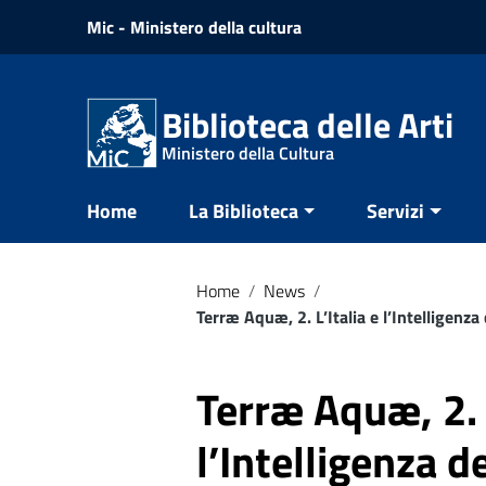
Vai ai contenuti
Mic - Ministero della cultura
Vai al menu di navigazione
Vai al footer
Biblioteca delle Arti
Ministero della Cultura
Home
La Biblioteca
Servizi
Home
/
News
/
Terræ Aquæ, 2. L’Italia e l’Intelligenza
Terræ Aquæ, 2. L
l’Intelligenza d