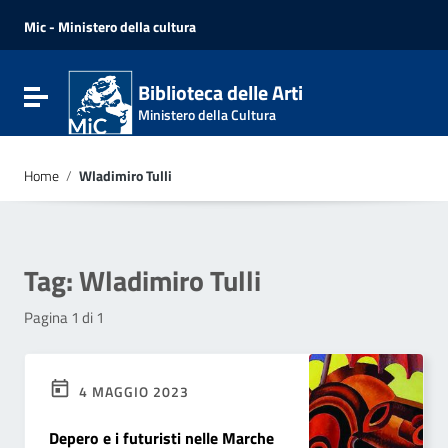
Vai ai contenuti
Vai al menu di navigazione
Mic - Ministero della cultura
Vai al footer
Biblioteca delle Arti
Attiva / disattiva la navigazione
Ministero della Cultura
Home
/
Wladimiro Tulli
Tag:
Wladimiro Tulli
Pagina 1 di 1
4 MAGGIO 2023
Depero e i futuristi nelle Marche